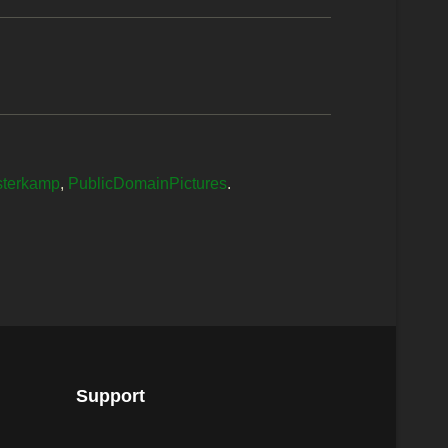
sterkamp
,
PublicDomainPictures
.
Support