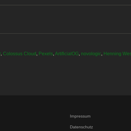
r
,
Colossus Cloud
,
Pexels
,
ArtificialOG
,
novologic
,
Henning We
Impressum
Datenschutz